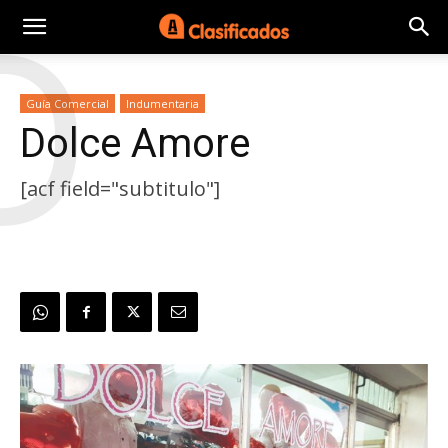
D
Guía Comercial
Indumentaria
Dolce Amore
[acf field="subtitulo"]