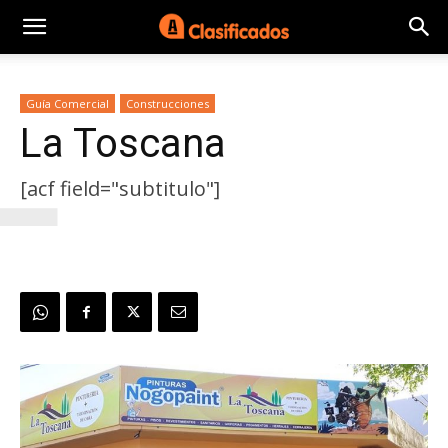
L
Guía Comercial
Construcciones
La Toscana
[acf field="subtitulo"]