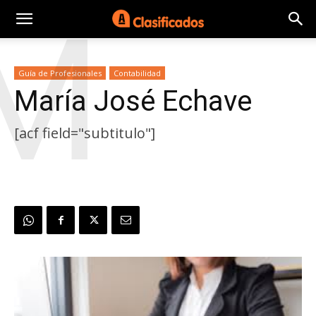
M
Guía de Profesionales
Contabilidad
María José Echave
[acf field="subtitulo"]