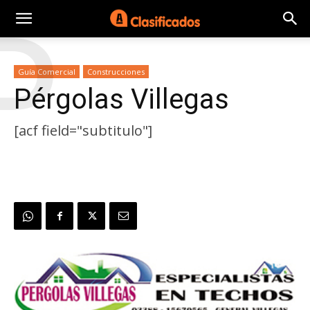
P
Guía Comercial
Construcciones
Pérgolas Villegas
[acf field="subtitulo"]