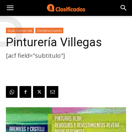
P
Guía Comercial
Construcciones
Pinturería Villegas
[acf field="subtitulo"]