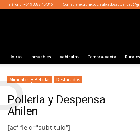
Teléfono:
+54 9 3388 454315
Correo electrónico:
clasificadosactualidad@g
Inicio
Inmuebles
Vehículos
Compra-Venta
Rurales
P
Alimentos y Bebidas
Destacados
Polleria y Despensa
Ahilen
[acf field="subtitulo"]