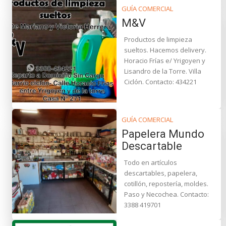
GUÍA COMERCIAL
M&V
Productos de limpieza
sueltos. Hacemos delivery.
Horacio Frías e/ Yrigoyen y
Lisandro de la Torre. Villa
Ciclón. Contacto: 434221
GUÍA COMERCIAL
Papelera Mundo
Descartable
Todo en artículos
descartables, papelera,
cotillón, repostería, moldes.
Paso y Necochea. Contacto:
3388 419701