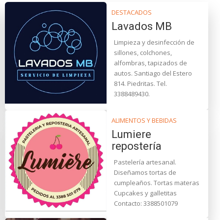
DESTACADOS
Lavados MB
Limpieza y desinfección de
sillones, colchones,
alfombras, tapizados de
autos. Santiago del Estero
814. Piedritas. Tel.
3388489430.
ALIMENTOS Y BEBIDAS
Lumiere
repostería
Pastelería artesanal.
Diseñamos tortas de
cumpleaños. Tortas materas
Cupcakes y galletitas
Contacto: 3388501079