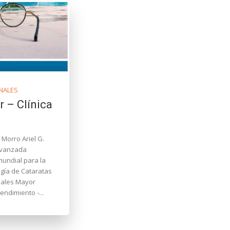
NALES
r – Clínica
 Morro Ariel G.
avanzada
mundial para la
s Mayor
endimiento -...