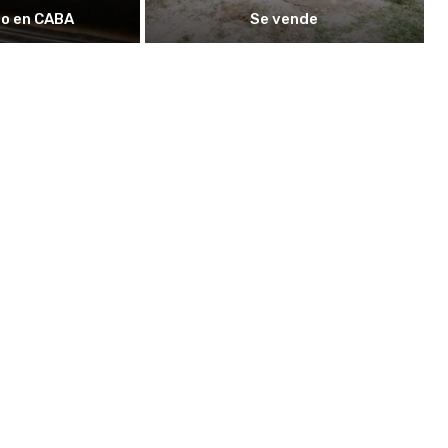
o en CABA
Se vende