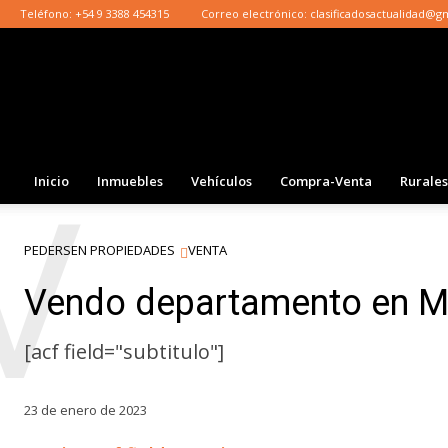
Teléfono:
+54 9 3388 454315
Correo electrónico:
clasificadosactualidad@g
Inicio
Inmuebles
Vehículos
Compra-Venta
Rurales
V
PEDERSEN PROPIEDADES
VENTA
Vendo departamento en Ma
[acf field="subtitulo"]
23 de enero de 2023