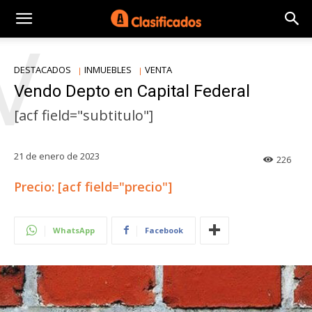
V
DESTACADOS
INMUEBLES
VENTA
Vendo Depto en Capital Federal
[acf field="subtitulo"]
21 de enero de 2023
226
Precio: [acf field="precio"]
WhatsApp
Facebook