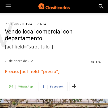
V
RICCI INMOBILIARIA
VENTA
Vendo local comercial con
departamento
[acf field="subtitulo"]
20 de enero de 2023
186
Precio: [acf field="precio"]
WhatsApp
Facebook