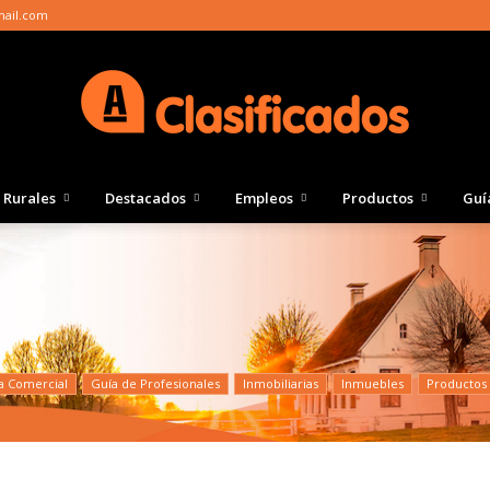
mail.com
Rurales
Destacados
Empleos
Productos
Guí
Clasificados
Actualidad
a Comercial
Guía de Profesionales
Inmobiliarias
Inmuebles
Productos