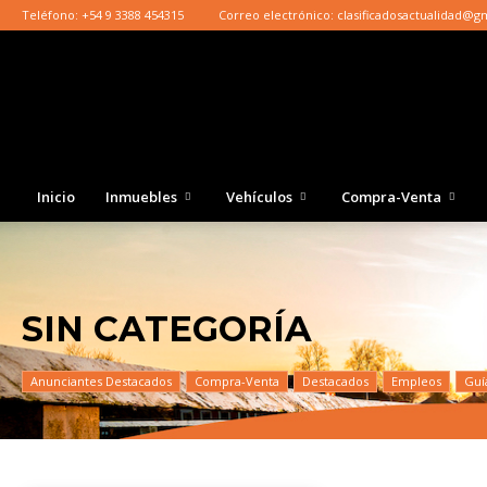
Teléfono:
+54 9 3388 454315
Correo electrónico:
clasificadosactualidad@g
Inicio
Inmuebles
Vehículos
Compra-Venta
SIN CATEGORÍA
Anunciantes Destacados
Compra-Venta
Destacados
Empleos
Guí